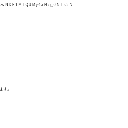
u*MjAwNDE1MTQ3My4xNzg0NTk2N
ます。