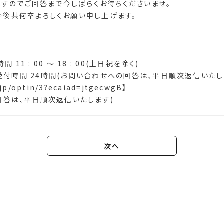
しますのでご回答まで今しばらくお待ちくださいませ。
今後共何卒よろしくお願い申し上げます。
時間 11 : 00 ～ 18 : 00(土日祝を除く)
.jp】 受付時間 24時間(お問い合わせへの回答は、平日順次返信いたし
.jp/optin/3?ecaiad=jtgecwgB
】
回答は、平日順次返信いたします)
次へ