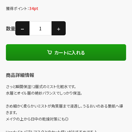
獲得ポイント：
34
pt
数量
カートに入れる
商品詳細情報
さっと瞬間保湿！2層式のミスト化粧水です。
水層とオイル層の絶妙バランスでしっかり保湿。
きめ細かく柔らかいミストが角質層まで浸透し、うるおいのある艶肌へ導
きます。
メイクの上から日中の乾燥対策にも◎
Handy Fit バブルマスクとのセット使いがおすすめです♪