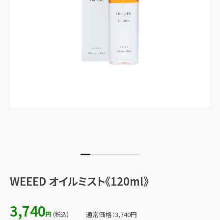
WEEED オイルミスト《120ml》
3,740
円
(税込)
通常価格：
3,740
円