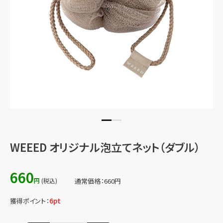
WEEED オリジナル泡立てネット（ダブル）
660
円
(税込)
通常価格：
660
円
獲得ポイント：
6
pt